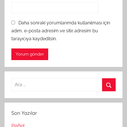
Daha sonraki yorumlarımda kullanılması için
adım, e-posta adresim ve site adresim bu
tarayıcıya kaydedilsin.
Arama:
Ara
Son Yazılar
PiaBet