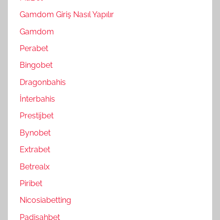
Gamdom Giriş Nasıl Yapılır
Gamdom
Perabet
Bingobet
Dragonbahis
İnterbahis
Prestijbet
Bynobet
Extrabet
Betrealx
Piribet
Nicosiabetting
Padişahbet