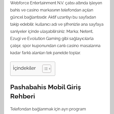
Webforce Entertainment N.V. çatısı altında işleyen
bahis ve casino markasının telefondan açılan
güncel bağlantısıdır. Aktif uzantıyı bu sayfadan
takip edebilir, kullanıcı adı ve şifrenizle ana sayfaya
saniyeler içinde ulaşabilirsiniz. Marka; Netent,
Ezugi ve Evolution Gaming gibi sağlayıcılarla
çalışır, spor kuponundan canlı casino masalarına
kadar farklı alanları tek panelde toplar.
İçindekiler
Pashabahis Mobil Giriş
Rehberi
Telefondan bağlanmak için ayrı program