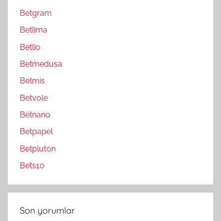
Betgram
Betlima
Betlio
Betmedusa
Betmis
Betvole
Betnano
Betpapel
Betpluton
Bets10
Son yorumlar