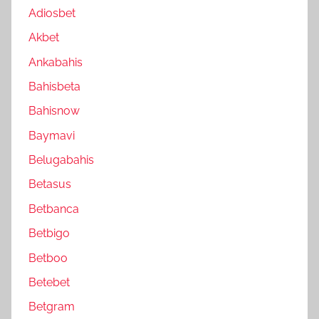
Adiosbet
Akbet
Ankabahis
Bahisbeta
Bahisnow
Baymavi
Belugabahis
Betasus
Betbanca
Betbigo
Betboo
Betebet
Betgram