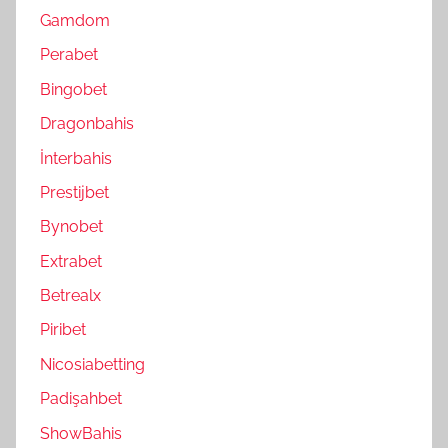
Gamdom
Perabet
Bingobet
Dragonbahis
İnterbahis
Prestijbet
Bynobet
Extrabet
Betrealx
Piribet
Nicosiabetting
Padişahbet
ShowBahis