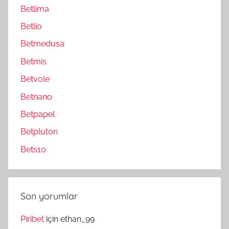
Betlima
Betlio
Betmedusa
Betmis
Betvole
Betnano
Betpapel
Betpluton
Bets10
Son yorumlar
Piribet
için
ethan_99