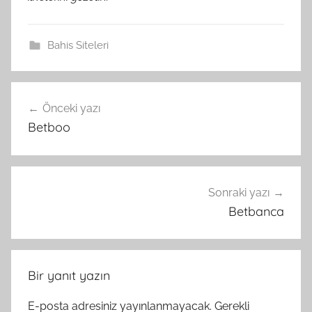
Bahis Siteleri
Yazı
Önceki yazı
gezinmesi
Betboo
Sonraki yazı
Betbanca
Bir yanıt yazın
E-posta adresiniz yayınlanmayacak.
Gerekli