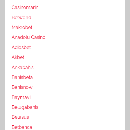
Casinomarin
Betworld
Makrobet
Anadolu Casino
Adiosbet
Akbet
Ankabahis
Bahisbeta
Bahisnow
Baymavi
Belugabahis
Betasus
Betbanca