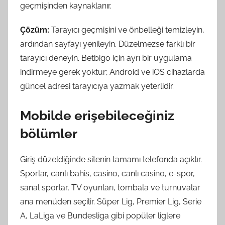
geçmişinden kaynaklanır.
Çözüm:
Tarayıcı geçmişini ve önbelleği temizleyin,
ardından sayfayı yenileyin. Düzelmezse farklı bir
tarayıcı deneyin. Betbigo için ayrı bir uygulama
indirmeye gerek yoktur; Android ve iOS cihazlarda
güncel adresi tarayıcıya yazmak yeterlidir.
Mobilde erişebileceğiniz
bölümler
Giriş düzeldiğinde sitenin tamamı telefonda açıktır.
Sporlar, canlı bahis, casino, canlı casino, e-spor,
sanal sporlar, TV oyunları, tombala ve turnuvalar
ana menüden seçilir. Süper Lig, Premier Lig, Serie
A, LaLiga ve Bundesliga gibi popüler liglere