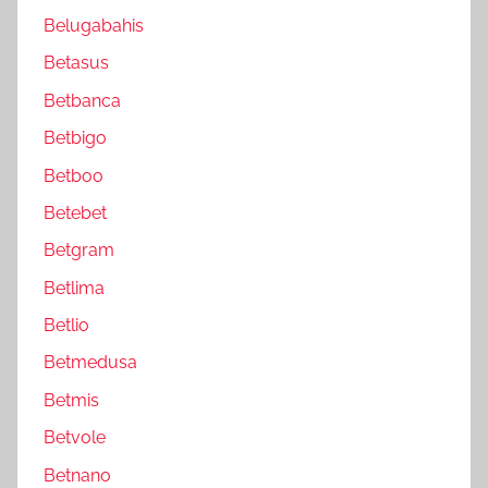
Belugabahis
Betasus
Betbanca
Betbigo
Betboo
Betebet
Betgram
Betlima
Betlio
Betmedusa
Betmis
Betvole
Betnano