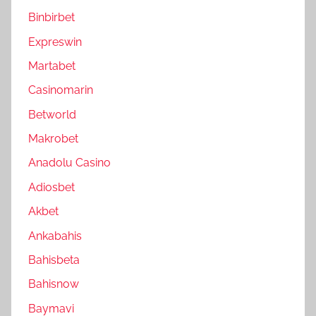
Binbirbet
Expreswin
Martabet
Casinomarin
Betworld
Makrobet
Anadolu Casino
Adiosbet
Akbet
Ankabahis
Bahisbeta
Bahisnow
Baymavi