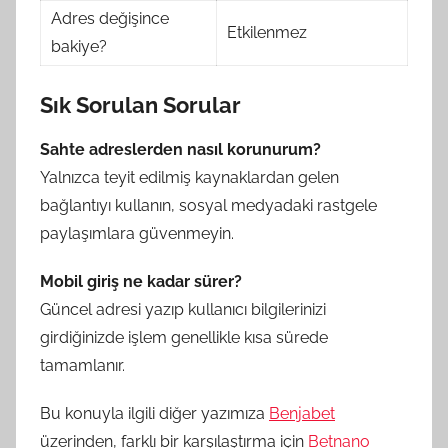
Adres değişince
Etkilenmez
bakiye?
Sık Sorulan Sorular
Sahte adreslerden nasıl korunurum?
Yalnızca teyit edilmiş kaynaklardan gelen
bağlantıyı kullanın, sosyal medyadaki rastgele
paylaşımlara güvenmeyin.
Mobil giriş ne kadar sürer?
Güncel adresi yazıp kullanıcı bilgilerinizi
girdiğinizde işlem genellikle kısa sürede
tamamlanır.
Bu konuyla ilgili diğer yazımıza
Benjabet
üzerinden, farklı bir karşılaştırma için
Betnano