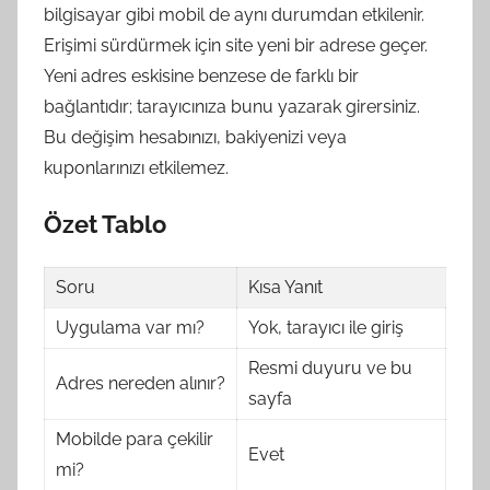
bilgisayar gibi mobil de aynı durumdan etkilenir.
Erişimi sürdürmek için site yeni bir adrese geçer.
Yeni adres eskisine benzese de farklı bir
bağlantıdır; tarayıcınıza bunu yazarak girersiniz.
Bu değişim hesabınızı, bakiyenizi veya
kuponlarınızı etkilemez.
Özet Tablo
Soru
Kısa Yanıt
Uygulama var mı?
Yok, tarayıcı ile giriş
Resmi duyuru ve bu
Adres nereden alınır?
sayfa
Mobilde para çekilir
Evet
mi?