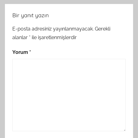
Bir yanıt yazın
E-posta adresiniz yayınlanmayacak.
Gerekli
alanlar
*
ile işaretlenmişlerdir
Yorum
*