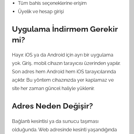
Tüm bahis seçeneklerine erişim
Üyelik ve hesap girişi
Uygulama İndirmem Gerekir
mi?
Hayır. iOS ya da Android için ayrı bir uygulama
yok. Giriş, mobil cihazın tarayıcısı üzerinden yapılır.
Son adres hem Android hem iOS tarayıcılarında
açıktır. Bu yöntem cihazınızda yer kaplamaz ve
site her zaman güncel haliyle yüklenir.
Adres Neden Değişir?
Bağlantı kesintisi ya da sunucu taşıması
olduğunda. Web adresinde kesinti yaşandığında