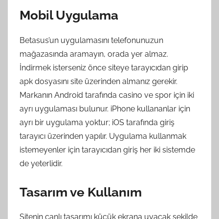
Mobil Uygulama
Betasus’un uygulamasını telefonunuzun
mağazasında aramayın, orada yer almaz.
İndirmek isterseniz önce siteye tarayıcıdan girip
apk dosyasını site üzerinden almanız gerekir.
Markanın Android tarafında casino ve spor için iki
ayrı uygulaması bulunur. iPhone kullananlar için
ayrı bir uygulama yoktur; iOS tarafında giriş
tarayıcı üzerinden yapılır. Uygulama kullanmak
istemeyenler için tarayıcıdan giriş her iki sistemde
de yeterlidir.
Tasarım ve Kullanım
Sitenin canlı tasarımı küçük ekrana uyacak şekilde