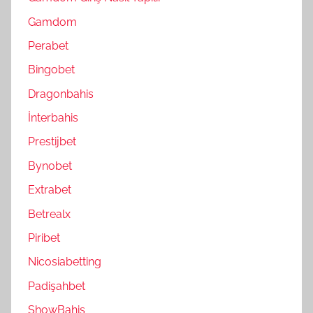
Gamdom
Perabet
Bingobet
Dragonbahis
İnterbahis
Prestijbet
Bynobet
Extrabet
Betrealx
Piribet
Nicosiabetting
Padişahbet
ShowBahis