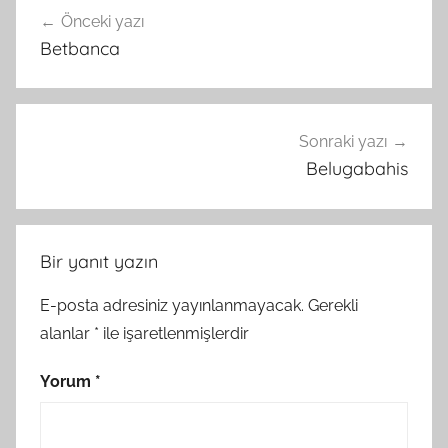
Yazı
Önceki yazı
gezinmesi
Betbanca
Sonraki yazı
Belugabahis
Bir yanıt yazın
E-posta adresiniz yayınlanmayacak.
Gerekli
alanlar
*
ile işaretlenmişlerdir
Yorum
*