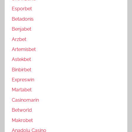
Esporbet
Betadonis
Benjabet
Arzbet
Artemisbet
Astekbet
Binbirbet
Expreswin
Martabet
Casinomarin
Betworld
Makrobet
Anadolu Casino