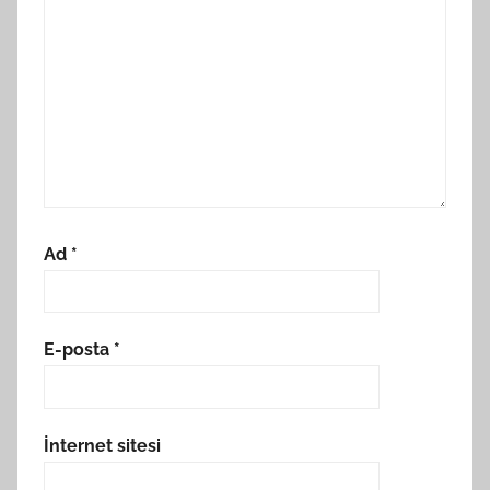
Ad
*
E-posta
*
İnternet sitesi