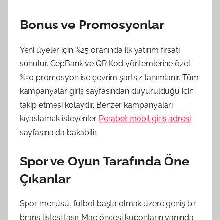
Bonus ve Promosyonlar
Yeni üyeler için %25 oranında ilk yatırım fırsatı
sunulur. CepBank ve QR Kod yöntemlerine özel
%20 promosyon ise çevrim şartsız tanımlanır. Tüm
kampanyalar giriş sayfasından duyurulduğu için
takip etmesi kolaydır. Benzer kampanyaları
kıyaslamak isteyenler
Perabet mobil giriş adresi
sayfasına da bakabilir.
Spor ve Oyun Tarafında Öne
Çıkanlar
Spor menüsü, futbol başta olmak üzere geniş bir
branş listesi taşır. Maç öncesi kuponların yanında