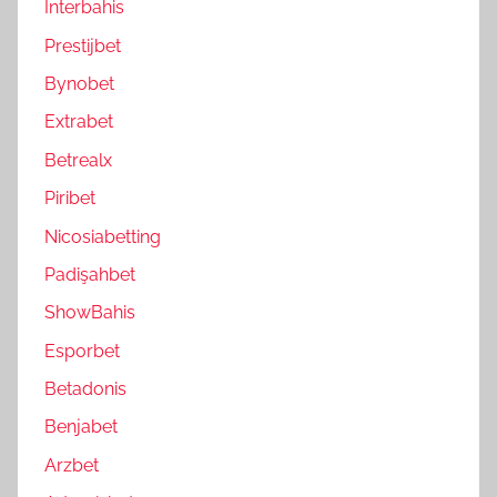
İnterbahis
Prestijbet
Bynobet
Extrabet
Betrealx
Piribet
Nicosiabetting
Padişahbet
ShowBahis
Esporbet
Betadonis
Benjabet
Arzbet