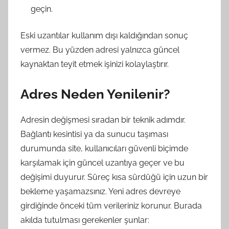
geçin.
Eski uzantılar kullanım dışı kaldığından sonuç
vermez. Bu yüzden adresi yalnızca güncel
kaynaktan teyit etmek işinizi kolaylaştırır.
Adres Neden Yenilenir?
Adresin değişmesi sıradan bir teknik adımdır.
Bağlantı kesintisi ya da sunucu taşıması
durumunda site, kullanıcıları güvenli biçimde
karşılamak için güncel uzantıya geçer ve bu
değişimi duyurur. Süreç kısa sürdüğü için uzun bir
bekleme yaşamazsınız. Yeni adres devreye
girdiğinde önceki tüm verileriniz korunur. Burada
akılda tutulması gerekenler şunlar: