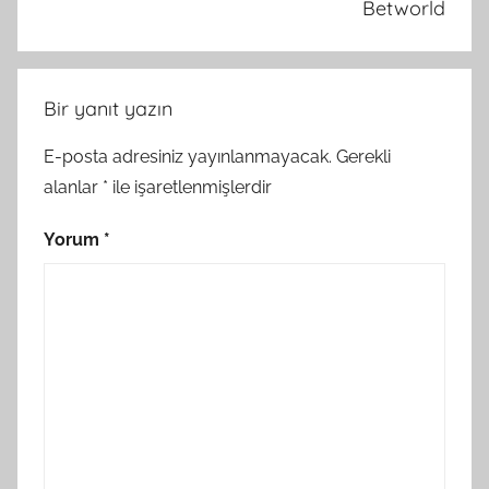
Betworld
Bir yanıt yazın
E-posta adresiniz yayınlanmayacak.
Gerekli
alanlar
*
ile işaretlenmişlerdir
Yorum
*