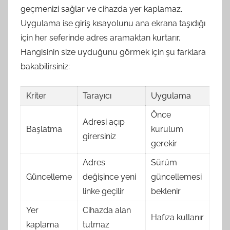
geçmenizi sağlar ve cihazda yer kaplamaz.
Uygulama ise giriş kısayolunu ana ekrana taşıdığı
için her seferinde adres aramaktan kurtarır.
Hangisinin size uyduğunu görmek için şu farklara
bakabilirsiniz:
Kriter
Tarayıcı
Uygulama
Önce
Adresi açıp
Başlatma
kurulum
girersiniz
gerekir
Adres
Sürüm
Güncelleme
değişince yeni
güncellemesi
linke geçilir
beklenir
Yer
Cihazda alan
Hafıza kullanır
kaplama
tutmaz