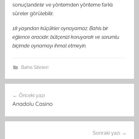
sonuçlandırılır ve yöntemden yönteme farklı
süreler görülebilir.
18 yaşından küçükler oynayamaz. Bahis bir
eğlence aracıdır; bütçenizi koruyarak ve sorumlu
biçimde oynamayı ihmal etmeyin.
Bahis Siteleri
Yazı
Önceki yazı
gezinmesi
Anadolu Casino
Sonraki yazı