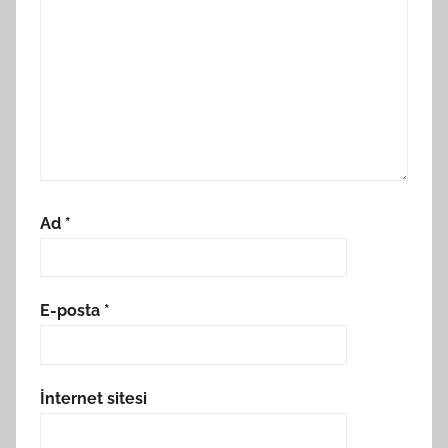
Ad
*
E-posta
*
İnternet sitesi