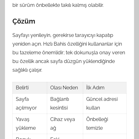
bir sürüm önbellekte takılı kalmış olabilir.
Çözüm
Sayfayı yenileyin, gerekirse tarayıcıyı kapatıp
yeniden açın. Hızlı Bahis özelliğini kullananlar için
bu tazeleme önemlidir; tek dokunuşla onay veren
bu özellik ancak sayfa düzgün yüklendiğinde
sağlıklı çalışır.
Belirti
Olası Neden
İlk Adım
Sayfa
Bağlantı
Güncel adresi
açılmıyor
kesintisi
kullan
Yavaş
Cihaz veya
Önbelleği
yükleme
ağ
temizle