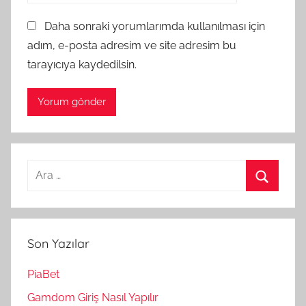
Daha sonraki yorumlarımda kullanılması için
adım, e-posta adresim ve site adresim bu
tarayıcıya kaydedilsin.
Arama:
Ara
Son Yazılar
PiaBet
Gamdom Giriş Nasıl Yapılır