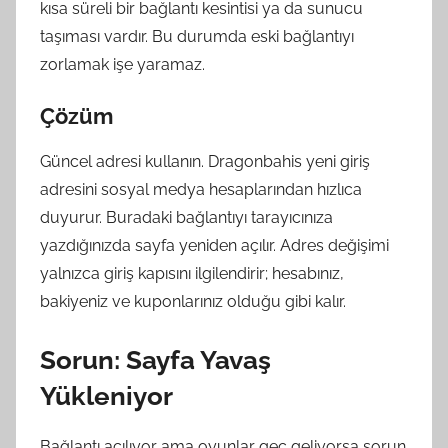
kısa süreli bir bağlantı kesintisi ya da sunucu
taşıması vardır. Bu durumda eski bağlantıyı
zorlamak işe yaramaz.
Çözüm
Güncel adresi kullanın. Dragonbahis yeni giriş
adresini sosyal medya hesaplarından hızlıca
duyurur. Buradaki bağlantıyı tarayıcınıza
yazdığınızda sayfa yeniden açılır. Adres değişimi
yalnızca giriş kapısını ilgilendirir; hesabınız,
bakiyeniz ve kuponlarınız olduğu gibi kalır.
Sorun: Sayfa Yavaş
Yükleniyor
Bağlantı açılıyor ama oyunlar geç geliyorsa sorun