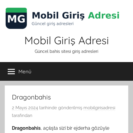
İçeriğe
atla
Mobil Giriş Adresi
Güncel bahis sitesi giriş adresleri
Menü
Dragonbahis
2 Mayıs 2024
tarihinde gönderilmiş
mobilgirisadresi
tarafından
Dragonbahis
, açılışta sizi bir ejderha gözüyle