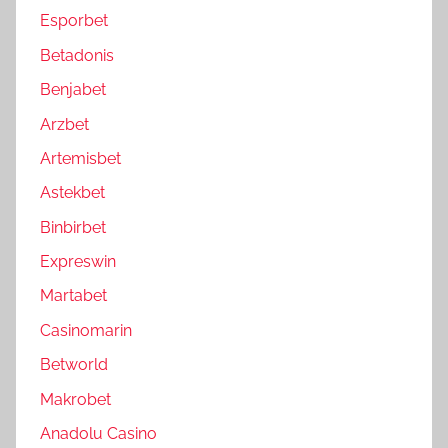
Esporbet
Betadonis
Benjabet
Arzbet
Artemisbet
Astekbet
Binbirbet
Expreswin
Martabet
Casinomarin
Betworld
Makrobet
Anadolu Casino