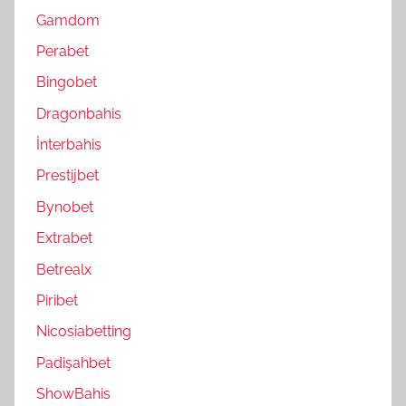
Gamdom
Perabet
Bingobet
Dragonbahis
İnterbahis
Prestijbet
Bynobet
Extrabet
Betrealx
Piribet
Nicosiabetting
Padişahbet
ShowBahis