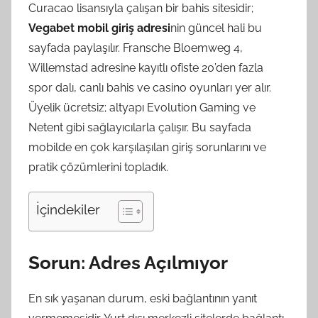
Curacao lisansıyla çalışan bir bahis sitesidir;
Vegabet mobil giriş adresi
nin güncel hali bu
sayfada paylaşılır. Fransche Bloemweg 4,
Willemstad adresine kayıtlı ofiste 20’den fazla
spor dalı, canlı bahis ve casino oyunları yer alır.
Üyelik ücretsiz; altyapı Evolution Gaming ve
Netent gibi sağlayıcılarla çalışır. Bu sayfada
mobilde en çok karşılaşılan giriş sorunlarını ve
pratik çözümlerini topladık.
İçindekiler
Sorun: Adres Açılmıyor
En sık yaşanan durum, eski bağlantının yanıt