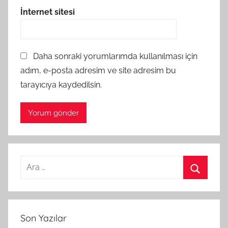
İnternet sitesi
Daha sonraki yorumlarımda kullanılması için
adım, e-posta adresim ve site adresim bu
tarayıcıya kaydedilsin.
Arama:
Ara
Son Yazılar