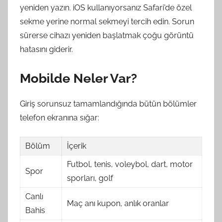
yeniden yazın. iOS kullanıyorsanız Safari’de özel
sekme yerine normal sekmeyi tercih edin. Sorun
sürerse cihazı yeniden başlatmak çoğu görüntü
hatasını giderir.
Mobilde Neler Var?
Giriş sorunsuz tamamlandığında bütün bölümler
telefon ekranına sığar:
Bölüm
İçerik
Futbol, tenis, voleybol, dart, motor
Spor
sporları, golf
Canlı
Maç anı kupon, anlık oranlar
Bahis