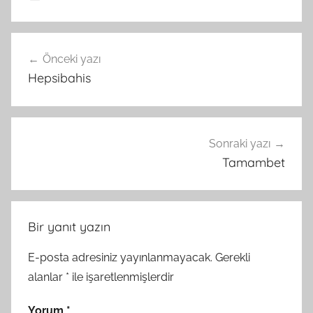
Yazı
Önceki yazı
gezinmesi
Hepsibahis
Sonraki yazı
Tamambet
Bir yanıt yazın
E-posta adresiniz yayınlanmayacak.
Gerekli
alanlar
*
ile işaretlenmişlerdir
Yorum
*