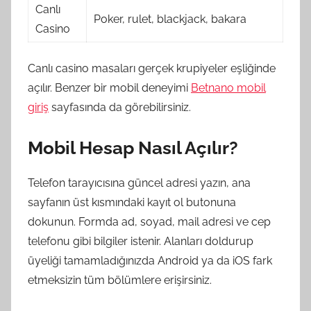
Canlı
Poker, rulet, blackjack, bakara
Casino
Canlı casino masaları gerçek krupiyeler eşliğinde
açılır. Benzer bir mobil deneyimi
Betnano mobil
giriş
sayfasında da görebilirsiniz.
Mobil Hesap Nasıl Açılır?
Telefon tarayıcısına güncel adresi yazın, ana
sayfanın üst kısmındaki kayıt ol butonuna
dokunun. Formda ad, soyad, mail adresi ve cep
telefonu gibi bilgiler istenir. Alanları doldurup
üyeliği tamamladığınızda Android ya da iOS fark
etmeksizin tüm bölümlere erişirsiniz.