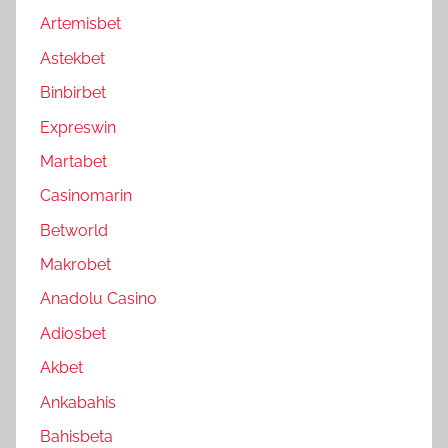
Artemisbet
Astekbet
Binbirbet
Expreswin
Martabet
Casinomarin
Betworld
Makrobet
Anadolu Casino
Adiosbet
Akbet
Ankabahis
Bahisbeta