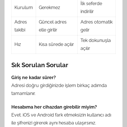
İlk seferde
Kurulum
Gerekmez
indirilir
Adres
Güncel adres
Adres otomatik
takibi
elle girilir
gelir
Tek dokunuşla
Hız
Kısa sürede açılır
açılır
Sık Sorulan Sorular
Giriş ne kadar sürer?
Adresi doğru girdiğinizde işlem birkaç adımda
tamamlanır.
Hesabıma her cihazdan girebilir miyim?
Evet. iOS ve Android fark etmeksizin kullanıcı adı
ile şifrenizi girerek aynı hesaba ulaşırsınız.