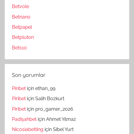
Betvole
Betnano
Betpapel
Betpluton
Bets10
Son yorumlar
Piribet
için
ethan_99
Piribet
için
Salih Bozkurt
Piribet
için
pro_gamer_2026
Padişahbet
için
Ahmet Yılmaz
Nicosiabetting
için
Sibel Yurt