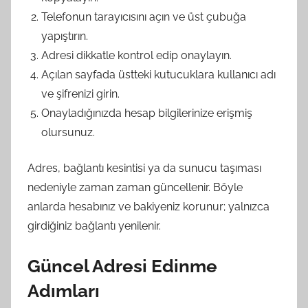
Telefonun tarayıcısını açın ve üst çubuğa
yapıştırın.
Adresi dikkatle kontrol edip onaylayın.
Açılan sayfada üstteki kutucuklara kullanıcı adı
ve şifrenizi girin.
Onayladığınızda hesap bilgilerinize erişmiş
olursunuz.
Adres, bağlantı kesintisi ya da sunucu taşıması
nedeniyle zaman zaman güncellenir. Böyle
anlarda hesabınız ve bakiyeniz korunur; yalnızca
girdiğiniz bağlantı yenilenir.
Güncel Adresi Edinme
Adımları