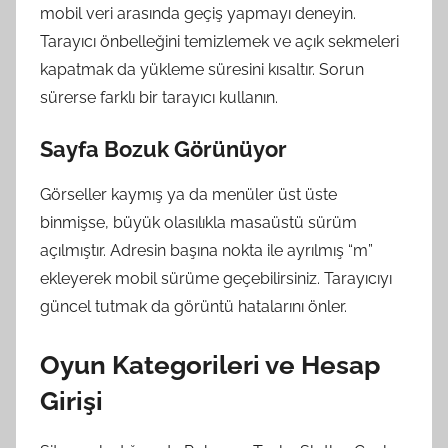
mobil veri arasında geçiş yapmayı deneyin.
Tarayıcı önbelleğini temizlemek ve açık sekmeleri
kapatmak da yükleme süresini kısaltır. Sorun
sürerse farklı bir tarayıcı kullanın.
Sayfa Bozuk Görünüyor
Görseller kaymış ya da menüler üst üste
binmişse, büyük olasılıkla masaüstü sürüm
açılmıştır. Adresin başına nokta ile ayrılmış “m”
ekleyerek mobil sürüme geçebilirsiniz. Tarayıcıyı
güncel tutmak da görüntü hatalarını önler.
Oyun Kategorileri ve Hesap
Girişi