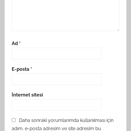
Ad
*
E-posta
*
İnternet sitesi
Daha sonraki yorumlarımda kullanılması için
adım, e-posta adresim ve site adresim bu