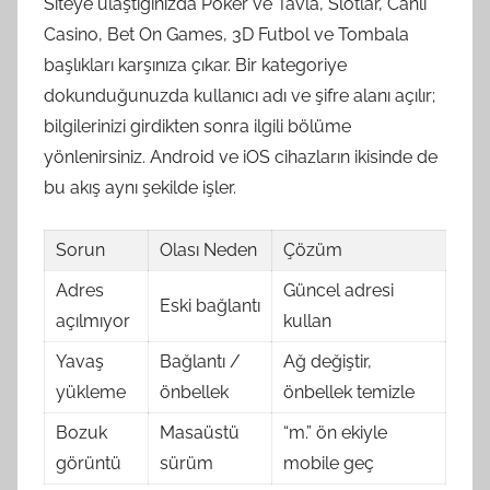
Siteye ulaştığınızda Poker ve Tavla, Slotlar, Canlı
Casino, Bet On Games, 3D Futbol ve Tombala
başlıkları karşınıza çıkar. Bir kategoriye
dokunduğunuzda kullanıcı adı ve şifre alanı açılır;
bilgilerinizi girdikten sonra ilgili bölüme
yönlenirsiniz. Android ve iOS cihazların ikisinde de
bu akış aynı şekilde işler.
Sorun
Olası Neden
Çözüm
Adres
Güncel adresi
Eski bağlantı
açılmıyor
kullan
Yavaş
Bağlantı /
Ağ değiştir,
yükleme
önbellek
önbellek temizle
Bozuk
Masaüstü
“m.” ön ekiyle
görüntü
sürüm
mobile geç