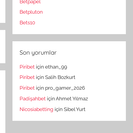
Betpapel
Betpluton
Bets10
Son yorumlar
Piribet
için
ethan_99
Piribet
için
Salih Bozkurt
Piribet
için
pro_gamer_2026
Padişahbet
için
Ahmet Yılmaz
Nicosiabetting
için
Sibel Yurt