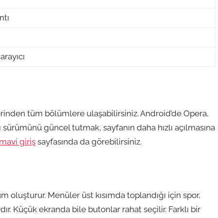
ntı
arayıcı
erinden tüm bölümlere ulaşabilirsiniz. Android’de Opera,
yıcı sürümünü güncel tutmak, sayfanın daha hızlı açılmasına
mavi giriş
sayfasında da görebilirsiniz.
oluşturur. Menüler üst kısımda toplandığı için spor,
r. Küçük ekranda bile butonlar rahat seçilir. Farklı bir