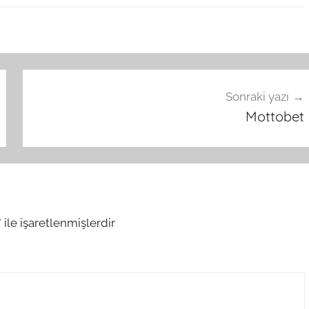
Sonraki yazı
Mottobet
*
ile işaretlenmişlerdir