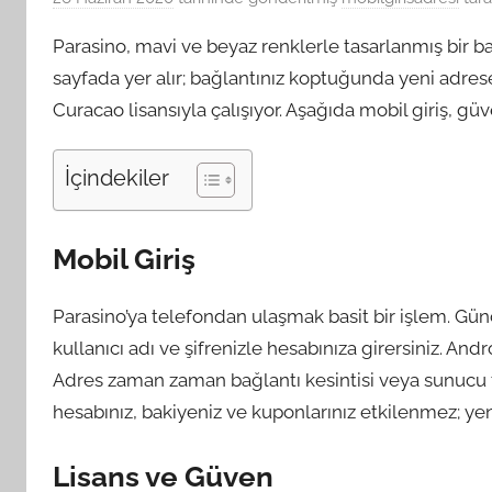
Parasino, mavi ve beyaz renklerle tasarlanmış bir b
sayfada yer alır; bağlantınız koptuğunda yeni adres
Curacao lisansıyla çalışıyor. Aşağıda mobil giriş, güv
İçindekiler
Mobil Giriş
Parasino’ya telefondan ulaşmak basit bir işlem. Günce
kullanıcı adı ve şifrenizle hesabınıza girersiniz. Andr
Adres zaman zaman bağlantı kesintisi veya sunucu 
hesabınız, bakiyeniz ve kuponlarınız etkilenmez; yen
Lisans ve Güven