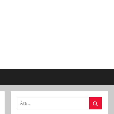
Arama:
Ara