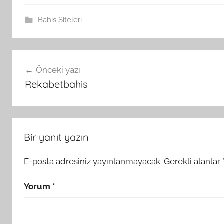
Bahis Siteleri
Yazı
Önceki yazı
gezinmesi
Rekabetbahis
Bir yanıt yazın
E-posta adresiniz yayınlanmayacak.
Gerekli alanlar
Yorum
*