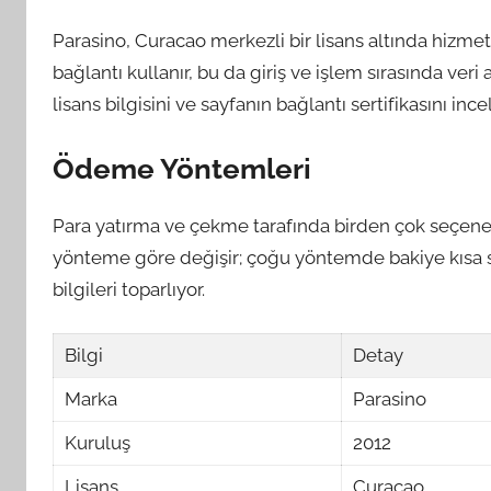
Parasino, Curacao merkezli bir lisans altında hizmet
bağlantı kullanır, bu da giriş ve işlem sırasında veri
lisans bilgisini ve sayfanın bağlantı sertifikasını incel
Ödeme Yöntemleri
Para yatırma ve çekme tarafında birden çok seçene
yönteme göre değişir; çoğu yöntemde bakiye kısa s
bilgileri toparlıyor.
Bilgi
Detay
Marka
Parasino
Kuruluş
2012
Lisans
Curacao