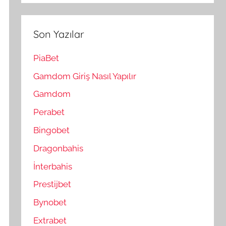
Son Yazılar
PiaBet
Gamdom Giriş Nasıl Yapılır
Gamdom
Perabet
Bingobet
Dragonbahis
İnterbahis
Prestijbet
Bynobet
Extrabet