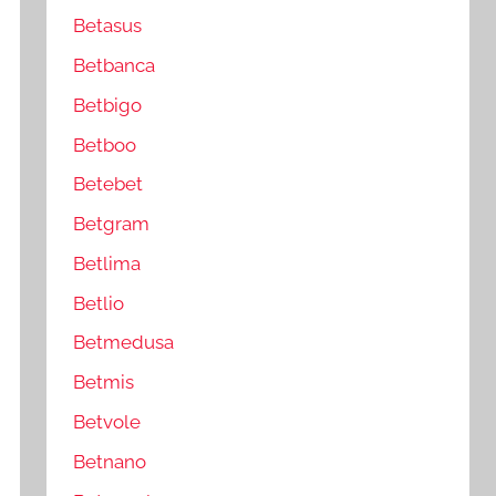
Betasus
Betbanca
Betbigo
Betboo
Betebet
Betgram
Betlima
Betlio
Betmedusa
Betmis
Betvole
Betnano