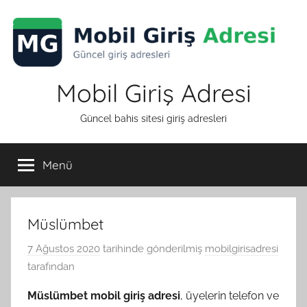
İçeriğe
atla
Mobil Giriş Adresi
Güncel bahis sitesi giriş adresleri
Menü
Müslümbet
7 Ağustos 2020
tarihinde gönderilmiş
mobilgirisadresi
tarafından
Müslümbet mobil giriş adresi
, üyelerin telefon ve