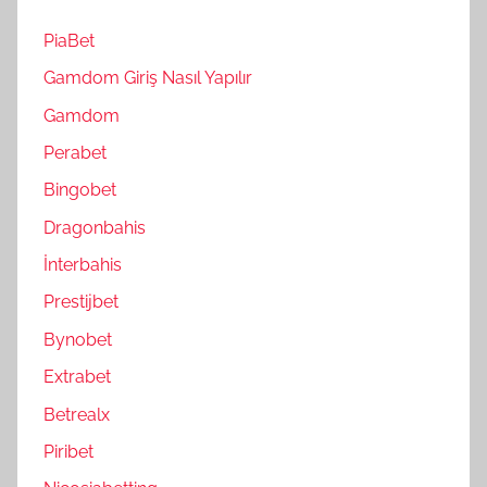
PiaBet
Gamdom Giriş Nasıl Yapılır
Gamdom
Perabet
Bingobet
Dragonbahis
İnterbahis
Prestijbet
Bynobet
Extrabet
Betrealx
Piribet