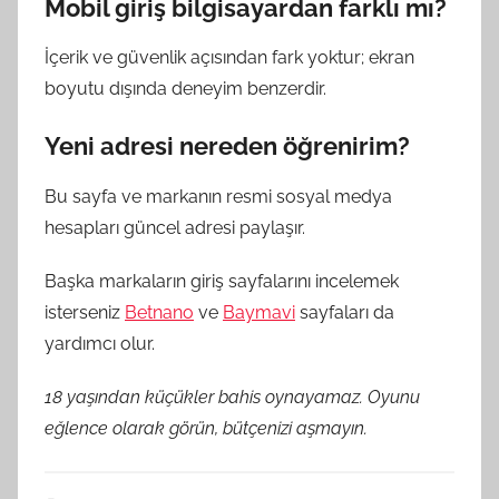
Mobil giriş bilgisayardan farklı mı?
İçerik ve güvenlik açısından fark yoktur; ekran
boyutu dışında deneyim benzerdir.
Yeni adresi nereden öğrenirim?
Bu sayfa ve markanın resmi sosyal medya
hesapları güncel adresi paylaşır.
Başka markaların giriş sayfalarını incelemek
isterseniz
Betnano
ve
Baymavi
sayfaları da
yardımcı olur.
18 yaşından küçükler bahis oynayamaz. Oyunu
eğlence olarak görün, bütçenizi aşmayın.