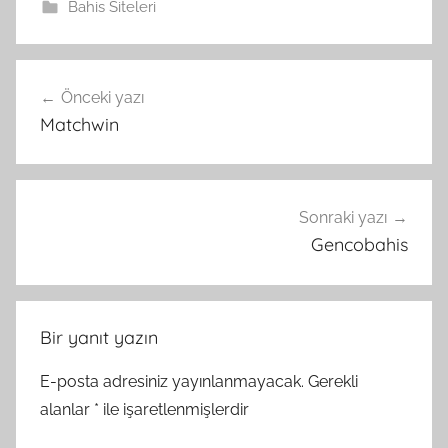
Bahis Siteleri
Yazı
Önceki yazı
gezinmesi
Matchwin
Sonraki yazı
Gencobahis
Bir yanıt yazın
E-posta adresiniz yayınlanmayacak.
Gerekli
alanlar
*
ile işaretlenmişlerdir