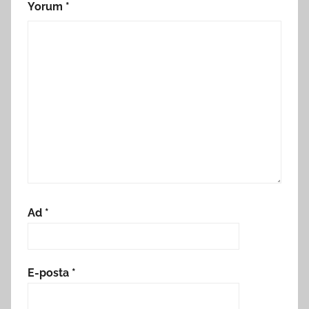
Yorum
*
Ad
*
E-posta
*