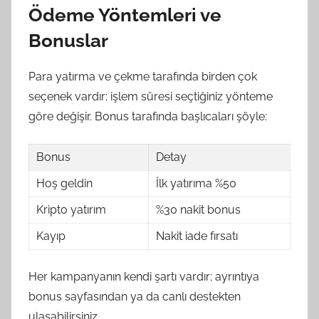
Ödeme Yöntemleri ve
Bonuslar
Para yatırma ve çekme tarafında birden çok
seçenek vardır; işlem süresi seçtiğiniz yönteme
göre değişir. Bonus tarafında başlıcaları şöyle:
Bonus
Detay
Hoş geldin
İlk yatırıma %50
Kripto yatırım
%30 nakit bonus
Kayıp
Nakit iade fırsatı
Her kampanyanın kendi şartı vardır; ayrıntıya
bonus sayfasından ya da canlı destekten
ulaşabilirsiniz.