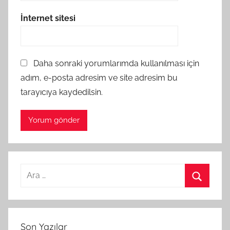
İnternet sitesi
Daha sonraki yorumlarımda kullanılması için
adım, e-posta adresim ve site adresim bu
tarayıcıya kaydedilsin.
Arama:
Ara
Son Yazılar