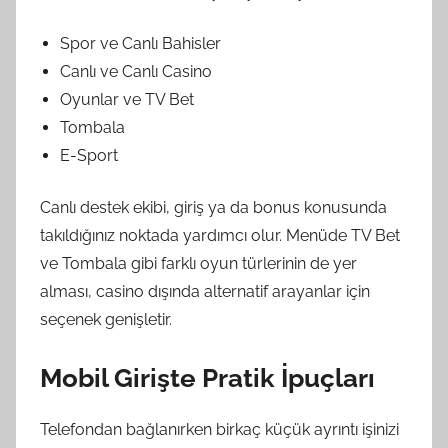
Spor ve Canlı Bahisler
Canlı ve Canlı Casino
Oyunlar ve TV Bet
Tombala
E-Sport
Canlı destek ekibi, giriş ya da bonus konusunda
takıldığınız noktada yardımcı olur. Menüde TV Bet
ve Tombala gibi farklı oyun türlerinin de yer
alması, casino dışında alternatif arayanlar için
seçenek genişletir.
Mobil Girişte Pratik İpuçları
Telefondan bağlanırken birkaç küçük ayrıntı işinizi