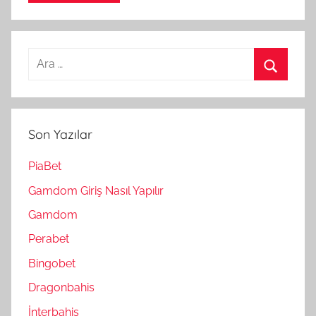
Arama:
Ara
Son Yazılar
PiaBet
Gamdom Giriş Nasıl Yapılır
Gamdom
Perabet
Bingobet
Dragonbahis
İnterbahis