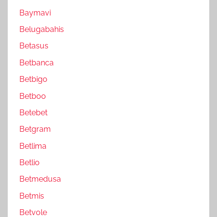
Baymavi
Belugabahis
Betasus
Betbanca
Betbigo
Betboo
Betebet
Betgram
Betlima
Betlio
Betmedusa
Betmis
Betvole