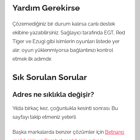
Yardım Gerekirse
Çözemediğiniz bir durum kalırsa canlı destek
ekibine yazabilirsiniz. Sağlayıcı tarafında EGT, Red
Tiger ve Ezugi gibi isimlerin oyunları listede yer
alır; oyun yüklenmiyorsa bağlantınızı kontrol
etmek ilk adımdır.
Sık Sorulan Sorular
Adres ne sıklıkla değişir?
Yılda birkaç kez, çoğunlukla kesinti sonrası. Bu
sayfayı takip etmeniz yeterli.
Başka markalarda benzer çözümler için
Betnano