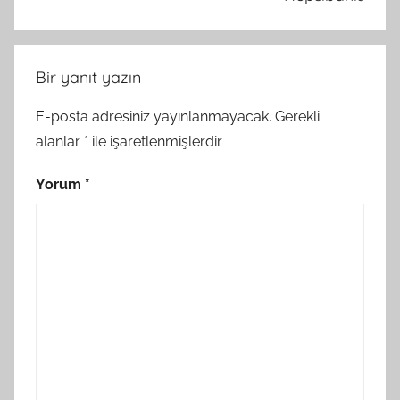
Bir yanıt yazın
E-posta adresiniz yayınlanmayacak.
Gerekli
alanlar
*
ile işaretlenmişlerdir
Yorum
*