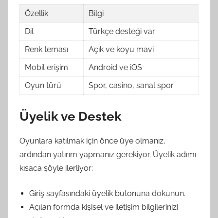
Özellik
Bilgi
Dil
Türkçe desteği var
Renk teması
Açık ve koyu mavi
Mobil erişim
Android ve iOS
Oyun türü
Spor, casino, sanal spor
Üyelik ve Destek
Oyunlara katılmak için önce üye olmanız,
ardından yatırım yapmanız gerekiyor. Üyelik adımı
kısaca şöyle ilerliyor:
Giriş sayfasındaki üyelik butonuna dokunun.
Açılan formda kişisel ve iletişim bilgilerinizi