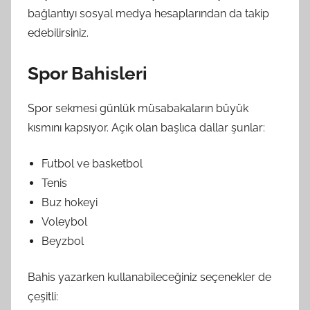
bağlantıyı sosyal medya hesaplarından da takip
edebilirsiniz.
Spor Bahisleri
Spor sekmesi günlük müsabakaların büyük
kısmını kapsıyor. Açık olan başlıca dallar şunlar:
Futbol ve basketbol
Tenis
Buz hokeyi
Voleybol
Beyzbol
Bahis yazarken kullanabileceğiniz seçenekler de
çeşitli: