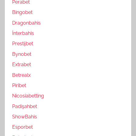
Perabet
Bingobet
Dragonbahis
İnterbahis
Prestijbet
Bynobet
Extrabet
Betrealx
Piribet
Nicosiabetting
Padişahbet
ShowBahis
Esporbet