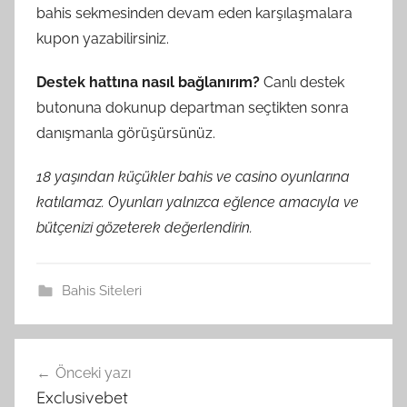
bahis sekmesinden devam eden karşılaşmalara
kupon yazabilirsiniz.
Destek hattına nasıl bağlanırım?
Canlı destek
butonuna dokunup departman seçtikten sonra
danışmanla görüşürsünüz.
18 yaşından küçükler bahis ve casino oyunlarına
katılamaz. Oyunları yalnızca eğlence amacıyla ve
bütçenizi gözeterek değerlendirin.
Bahis Siteleri
Yazı
Önceki yazı
gezinmesi
Exclusivebet