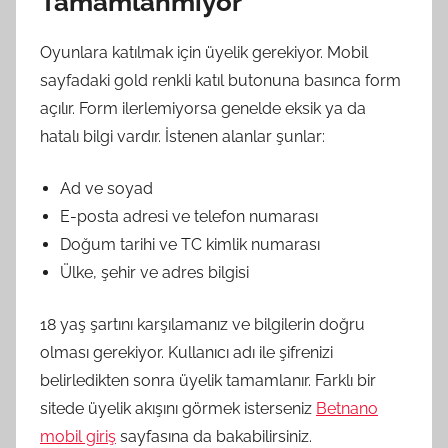
Tamamlanmıyor
Oyunlara katılmak için üyelik gerekiyor. Mobil
sayfadaki gold renkli katıl butonuna basınca form
açılır. Form ilerlemiyorsa genelde eksik ya da
hatalı bilgi vardır. İstenen alanlar şunlar:
Ad ve soyad
E-posta adresi ve telefon numarası
Doğum tarihi ve TC kimlik numarası
Ülke, şehir ve adres bilgisi
18 yaş şartını karşılamanız ve bilgilerin doğru
olması gerekiyor. Kullanıcı adı ile şifrenizi
belirledikten sonra üyelik tamamlanır. Farklı bir
sitede üyelik akışını görmek isterseniz
Betnano
mobil giriş
sayfasına da bakabilirsiniz.