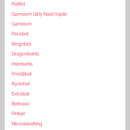
PiaBet
Gamdom Giriş Nasıl Yapılır
Gamdom
Perabet
Bingobet
Dragonbahis
İnterbahis
Prestijbet
Bynobet
Extrabet
Betrealx
Piribet
Nicosiabetting