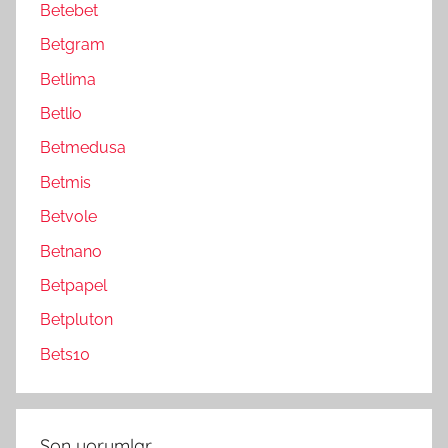
Betebet
Betgram
Betlima
Betlio
Betmedusa
Betmis
Betvole
Betnano
Betpapel
Betpluton
Bets10
Son yorumlar