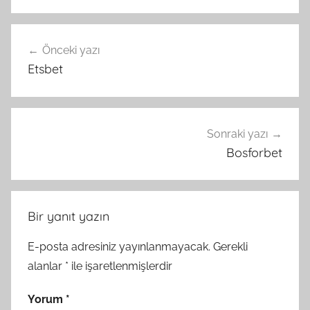
Yazı
Önceki yazı
gezinmesi
Etsbet
Sonraki yazı
Bosforbet
Bir yanıt yazın
E-posta adresiniz yayınlanmayacak.
Gerekli
alanlar
*
ile işaretlenmişlerdir
Yorum
*