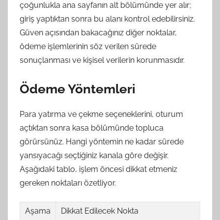
çoğunlukla ana sayfanın alt bölümünde yer alır;
giriş yaptıktan sonra bu alanı kontrol edebilirsiniz.
Güven açısından bakacağınız diğer noktalar,
ödeme işlemlerinin söz verilen sürede
sonuçlanması ve kişisel verilerin korunmasıdır.
Ödeme Yöntemleri
Para yatırma ve çekme seçeneklerini, oturum
açtıktan sonra kasa bölümünde topluca
görürsünüz. Hangi yöntemin ne kadar sürede
yansıyacağı seçtiğiniz kanala göre değişir.
Aşağıdaki tablo, işlem öncesi dikkat etmeniz
gereken noktaları özetliyor.
Aşama
Dikkat Edilecek Nokta