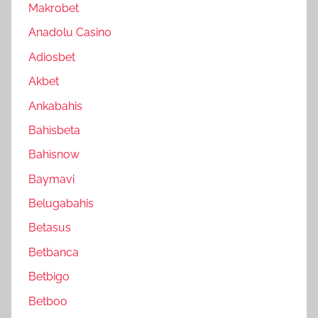
Makrobet
Anadolu Casino
Adiosbet
Akbet
Ankabahis
Bahisbeta
Bahisnow
Baymavi
Belugabahis
Betasus
Betbanca
Betbigo
Betboo