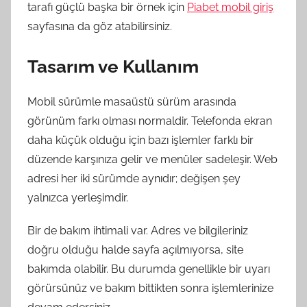
tarafı güçlü başka bir örnek için
Piabet mobil giriş
sayfasına da göz atabilirsiniz.
Tasarım ve Kullanım
Mobil sürümle masaüstü sürüm arasında
görünüm farkı olması normaldir. Telefonda ekran
daha küçük olduğu için bazı işlemler farklı bir
düzende karşınıza gelir ve menüler sadeleşir. Web
adresi her iki sürümde aynıdır; değişen şey
yalnızca yerleşimdir.
Bir de bakım ihtimali var. Adres ve bilgileriniz
doğru olduğu halde sayfa açılmıyorsa, site
bakımda olabilir. Bu durumda genellikle bir uyarı
görürsünüz ve bakım bittikten sonra işlemlerinize