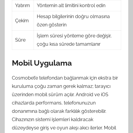
Yatırım
Yöntemin alt limitini kontrol edin
Hesap bilgilerinin doğru olmasına
Çekim
özen gösterin
İşlem süresi yönteme göre değişir,
Süre
çoğu kısa sürede tamamlanır
Mobil Uygulama
Cosmobet’e telefondan bağlanmak için ekstra bir
kuruluma çoğu zaman gerek kalmaz; tarayıcı
üzerinden mobil sürüm açılır. Android ve iOS
cihazlarda performans, telefonunuzun
donanımına bağlı olarak farklılık gösterebilir.
Cihazınızın sistemi işlemleri kaldıracak
düzeydeyse giriş ve oyun akışı akıcı ilerler. Mobil