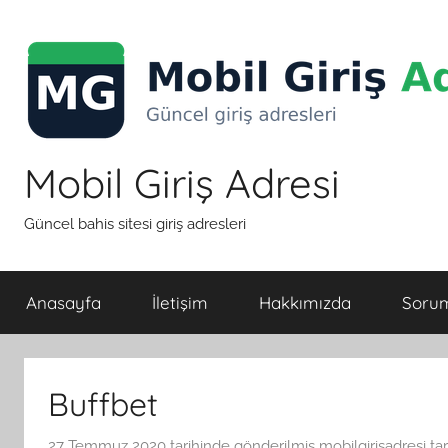
İçeriğe
atla
Mobil Giriş Adresi
Güncel bahis sitesi giriş adresleri
Anasayfa
İletişim
Hakkımızda
Sorum
Buffbet
27 Temmuz 2020
tarihinde gönderilmiş
mobilgirisadresi
tar