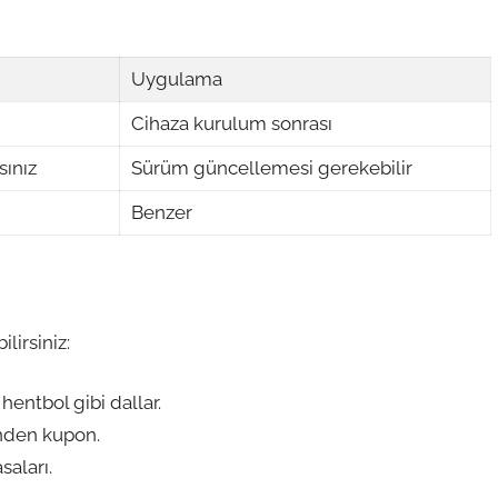
Uygulama
Cihaza kurulum sonrası
sınız
Sürüm güncellemesi gerekebilir
Benzer
lirsiniz:
hentbol gibi dallar.
nden kupon.
saları.