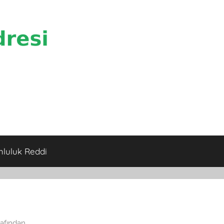
luluk Reddi
afından