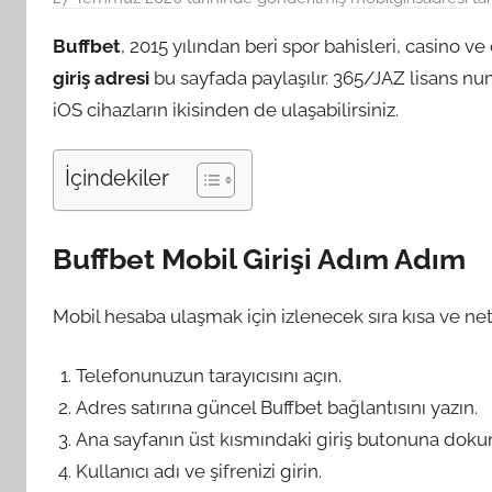
Buffbet
, 2015 yılından beri spor bahisleri, casino v
giriş adresi
bu sayfada paylaşılır. 365/JAZ lisans n
iOS cihazların ikisinden de ulaşabilirsiniz.
İçindekiler
Buffbet Mobil Girişi Adım Adım
Mobil hesaba ulaşmak için izlenecek sıra kısa ve nett
Telefonunuzun tarayıcısını açın.
Adres satırına güncel Buffbet bağlantısını yazın.
Ana sayfanın üst kısmındaki giriş butonuna doku
Kullanıcı adı ve şifrenizi girin.