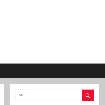
Arama:
Ara