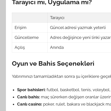
Tarayıcı mı, Uygulama mı?
Tarayıcı
Erişim
Güncel adresi yazmak yeterli
Güncelleme
Adres değişince yeni linki yazar
Açılış
Anında
Oyun ve Bahis Seçenekleri
Yatırımınızı tamamladıktan sonra şu içeriklere geçebi
Spor bahisleri:
futbol, basketbol, tenis, voleybol, 
Canlı bahis:
maç sürerken değişen oranlar üzeri
Canlı casino:
poker, rulet, bakara ve blackjack ma