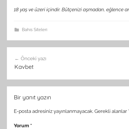
18 yaş ve üzeri içindir. Bütçenizi aşmadan, eğlence a
Bahis Siteleri
Yazı
Önceki yazı
gezinmesi
Kavbet
Bir yanıt yazın
E-posta adresiniz yayınlanmayacak.
Gerekli alanlar
Yorum
*