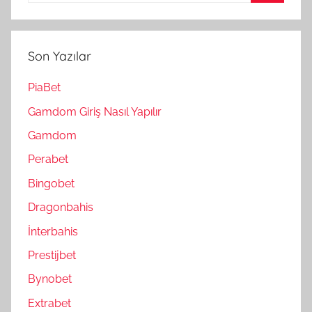
Ara
Son Yazılar
PiaBet
Gamdom Giriş Nasıl Yapılır
Gamdom
Perabet
Bingobet
Dragonbahis
İnterbahis
Prestijbet
Bynobet
Extrabet