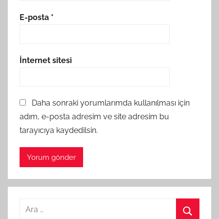
E-posta
*
İnternet sitesi
Daha sonraki yorumlarımda kullanılması için
adım, e-posta adresim ve site adresim bu
tarayıcıya kaydedilsin.
Arama: