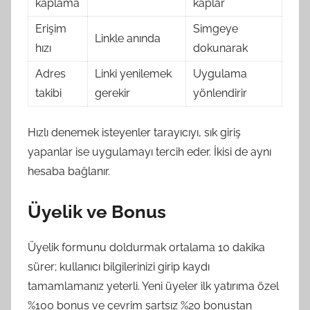
kaplama
kaplar
Erişim
Simgeye
Linkle anında
hızı
dokunarak
Adres
Linki yenilemek
Uygulama
takibi
gerekir
yönlendirir
Hızlı denemek isteyenler tarayıcıyı, sık giriş
yapanlar ise uygulamayı tercih eder. İkisi de aynı
hesaba bağlanır.
Üyelik ve Bonus
Üyelik formunu doldurmak ortalama 10 dakika
sürer; kullanıcı bilgilerinizi girip kaydı
tamamlamanız yeterli. Yeni üyeler ilk yatırıma özel
%100 bonus ve çevrim şartsız %20 bonustan