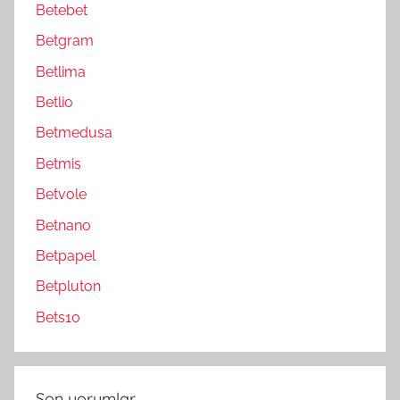
Betebet
Betgram
Betlima
Betlio
Betmedusa
Betmis
Betvole
Betnano
Betpapel
Betpluton
Bets10
Son yorumlar