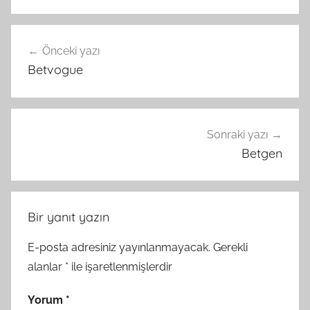
Yazı
Önceki yazı
gezinmesi
Betvogue
Sonraki yazı
Betgen
Bir yanıt yazın
E-posta adresiniz yayınlanmayacak.
Gerekli
alanlar
*
ile işaretlenmişlerdir
Yorum
*