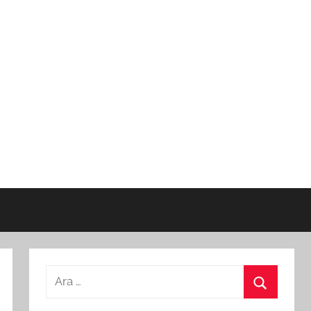
Arama:
Ara