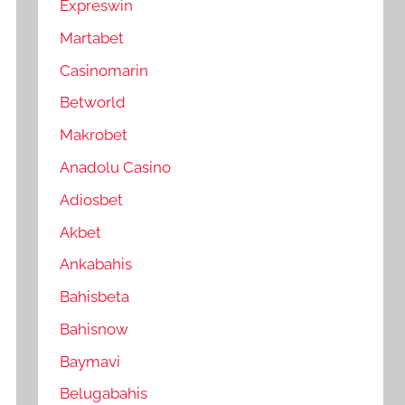
Expreswin
Martabet
Casinomarin
Betworld
Makrobet
Anadolu Casino
Adiosbet
Akbet
Ankabahis
Bahisbeta
Bahisnow
Baymavi
Belugabahis