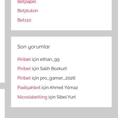
Betpapel
Betpluton
Bets10
Son yorumlar
Piribet
için
ethan_99
Piribet
için
Salih Bozkurt
Piribet
için
pro_gamer_2026
Padişahbet
için
Ahmet Yılmaz
Nicosiabetting
için
Sibel Yurt