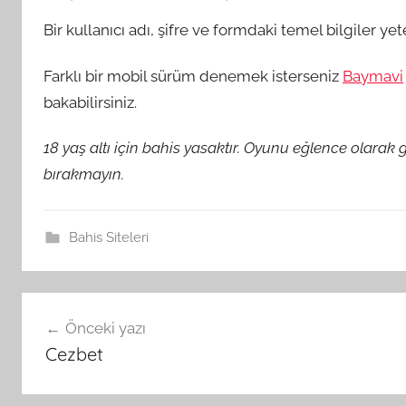
Bir kullanıcı adı, şifre ve formdaki temel bilgiler ye
Farklı bir mobil sürüm denemek isterseniz
Baymavi
bakabilirsiniz.
18 yaş altı için bahis yasaktır. Oyunu eğlence olarak
bırakmayın.
Bahis Siteleri
Yazı
Önceki yazı
gezinmesi
Cezbet