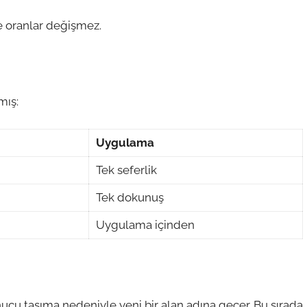
ve oranlar değişmez.
mış:
Uygulama
Tek seferlik
Tek dokunuş
Uygulama içinden
nucu taşıma nedeniyle yeni bir alan adına geçer. Bu sırada