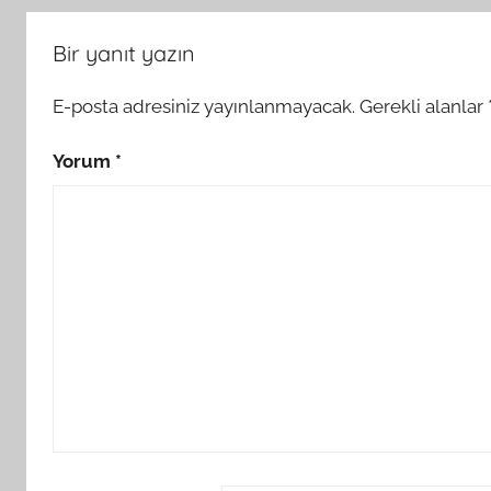
Bir yanıt yazın
E-posta adresiniz yayınlanmayacak.
Gerekli alanlar
Yorum
*