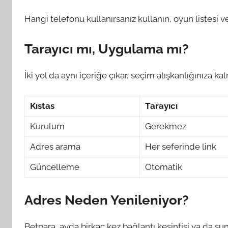
Hangi telefonu kullanırsanız kullanın, oyun listesi 
Tarayıcı mı, Uygulama mı?
İki yol da aynı içeriğe çıkar, seçim alışkanlığınıza kal
Kıstas
Tarayıcı
Kurulum
Gerekmez
Adres arama
Her seferinde link
Güncelleme
Otomatik
Adres Neden Yenileniyor?
Betpara, ayda birkaç kez bağlantı kesintisi ya da su