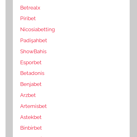
Betrealx
Piribet
Nicosiabetting
Padişahbet
ShowBahis
Esporbet
Betadonis
Benjabet
Arzbet
Artemisbet
Astekbet
Binbirbet