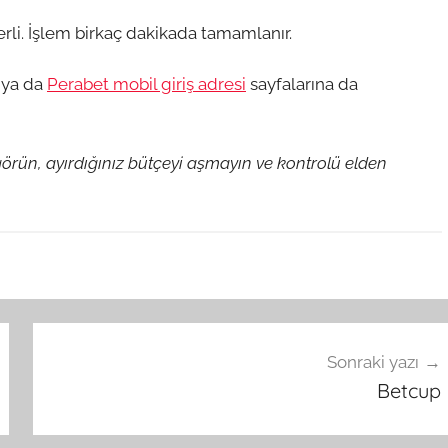
terli. İşlem birkaç dakikada tamamlanır.
ya da
Perabet mobil giriş adresi
sayfalarına da
 görün, ayırdığınız bütçeyi aşmayın ve kontrolü elden
Sonraki yazı
Betcup