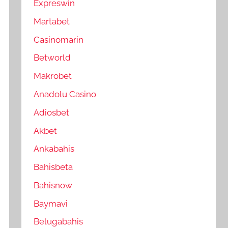
Expreswin
Martabet
Casinomarin
Betworld
Makrobet
Anadolu Casino
Adiosbet
Akbet
Ankabahis
Bahisbeta
Bahisnow
Baymavi
Belugabahis