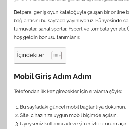
Betpara, geniş oyun kataloğuyla çalışan bir online b
bağlantısını bu sayfada yayınlıyoruz. Bünyesinde canl
turnuvalar, sanal sporlar, Fsport ve tombala yer alır.
hoş geldin bonusu tanımlanır.
İçindekiler
Mobil Giriş Adım Adım
Telefondan ilk kez girecekler için sıralama şöyle:
Bu sayfadaki güncel mobil bağlantıya dokunun.
Site, cihazınıza uygun mobil biçimde açılsın.
Üyeyseniz kullanıcı adı ve şifrenizle oturum açın.