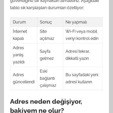
güvendiğiniz bir kaynaktan almalısınız. Aşağıdaki
tablo sık karşılaşılan durumları özetliyor:
Durum
Sonuç
Ne yapmalı
İnternet
Site
Wi-Fi veya mobil
kapalı
açılmaz
veriyi kontrol edin
Adres
Sayfa
Adresi tekrar,
yanlış
gelmez
dikkatli yazın
yazıldı
Eski
Adres
Bu sayfadaki yeni
bağlantı
güncellendi
adresi kullanın
çalışmaz
Adres neden değişiyor,
bakiyem ne olur?