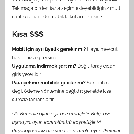
Tek maça birden fazla seçim ekleyebildiğiniz multi
canlı özelliğini de mobilde kullanabilirsiniz.
Kısa SSS
Mobil için ayrı üyelik gerekir mi?
Hayır, mevcut
hesabınızla girersiniz.
Uygulama indirmek şart mı?
Değil, tarayıcıdan
giriş yeterlidir.
Para çekme mobilde gecikir mi?
Süre cihaza
değil ödeme yöntemine bağlıdır; genelde kısa
sürede tamamlanır.
18+ Bahis ve oyun eğlence amaçlıdır. Bütçenizi
aşmayın, oyun kontrolünüzü kaybettiğinizi
düşünüyorsanız ara verin ve sorumlu oyun ilkelerine