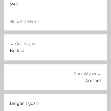
uyun.
Bahis Siteleri
Yazı
Önceki yazı
gezinmesi
Betlobi
Sonraki yazı
Aresbet
Bir yanıt yazın