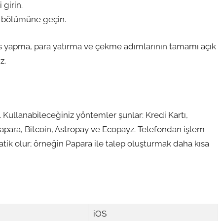
 girin.
sa bölümüne geçin.
is yapma, para yatırma ve çekme adımlarının tamamı açık
z.
. Kullanabileceğiniz yöntemler şunlar: Kredi Kartı,
para, Bitcoin, Astropay ve Ecopayz. Telefondan işlem
ik olur; örneğin Papara ile talep oluşturmak daha kısa
iOS