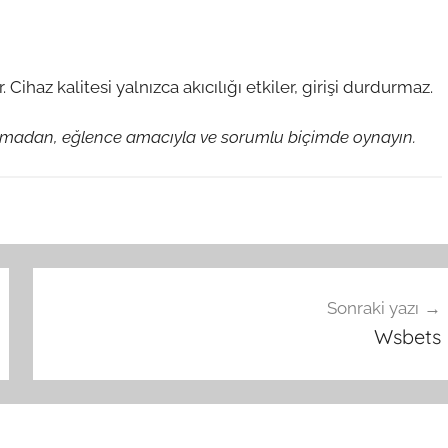
 Cihaz kalitesi yalnızca akıcılığı etkiler, girişi durdurmaz.
şmadan, eğlence amacıyla ve sorumlu biçimde oynayın.
Sonraki yazı
Wsbets