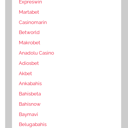
Expreswin
Martabet
Casinomarin
Betworld
Makrobet
Anadolu Casino
Adiosbet
Akbet
Ankabahis
Bahisbeta
Bahisnow
Baymavi
Belugabahis