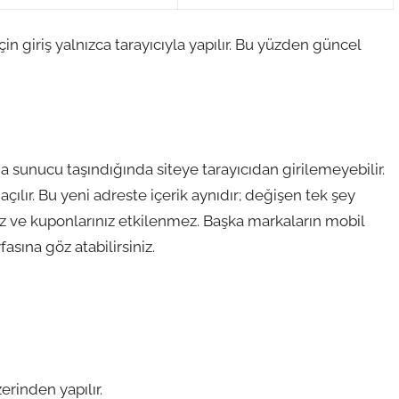
n giriş yalnızca tarayıcıyla yapılır. Bu yüzden güncel
 sunucu taşındığında siteye tarayıcıdan girilemeyebilir.
çılır. Bu yeni adreste içerik aynıdır; değişen tek şey
niz ve kuponlarınız etkilenmez. Başka markaların mobil
asına göz atabilirsiniz.
erinden yapılır.