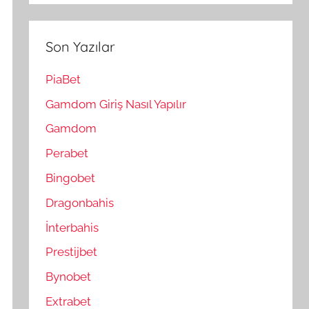
Son Yazılar
PiaBet
Gamdom Giriş Nasıl Yapılır
Gamdom
Perabet
Bingobet
Dragonbahis
İnterbahis
Prestijbet
Bynobet
Extrabet