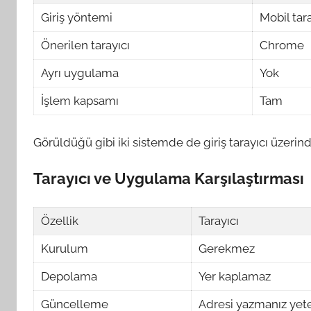
Giriş yöntemi
Mobil tara
Önerilen tarayıcı
Chrome
Ayrı uygulama
Yok
İşlem kapsamı
Tam
Görüldüğü gibi iki sistemde de giriş tarayıcı üzerind
Tarayıcı ve Uygulama Karşılaştırması
Özellik
Tarayıcı
Kurulum
Gerekmez
Depolama
Yer kaplamaz
Güncelleme
Adresi yazmanız yet