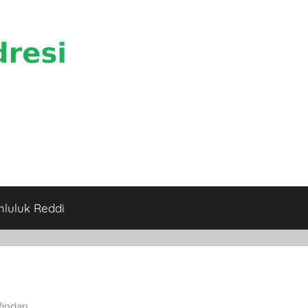
luluk Reddi
fından