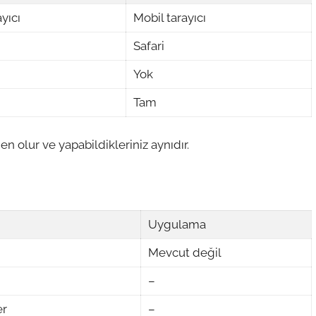
yıcı
Mobil tarayıcı
Safari
Yok
Tam
en olur ve yapabildikleriniz aynıdır.
Uygulama
Mevcut değil
–
er
–