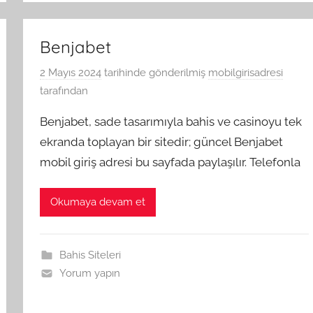
Benjabet
2 Mayıs 2024
tarihinde gönderilmiş
mobilgirisadresi
tarafından
Benjabet, sade tasarımıyla bahis ve casinoyu tek
ekranda toplayan bir sitedir; güncel Benjabet
mobil giriş adresi bu sayfada paylaşılır. Telefonla
Okumaya devam et
Bahis Siteleri
Yorum yapın