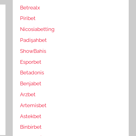
Betrealx
Piribet
Nicosiabetting
Padişahbet
ShowBahis
Esporbet
Betadonis
Benjabet
Arzbet
Artemisbet
Astekbet
Binbirbet