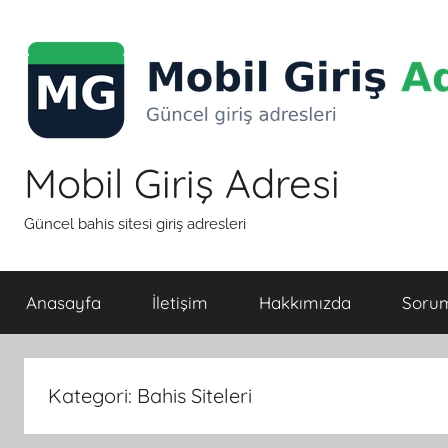
İçeriğe
atla
Mobil Giriş Adresi
Güncel bahis sitesi giriş adresleri
Anasayfa
İletişim
Hakkımızda
Sorum
Kategori:
Bahis Siteleri