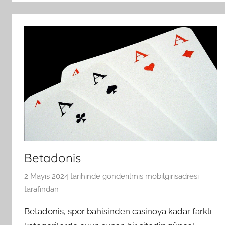
Betadonis
2 Mayıs 2024
tarihinde gönderilmiş
mobilgirisadresi
tarafından
Betadonis, spor bahisinden casinoya kadar farklı