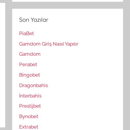
Son Yazılar
PiaBet
Gamdom Giriş Nasıl Yapılır
Gamdom
Perabet
Bingobet
Dragonbahis
İnterbahis
Prestijbet
Bynobet
Extrabet