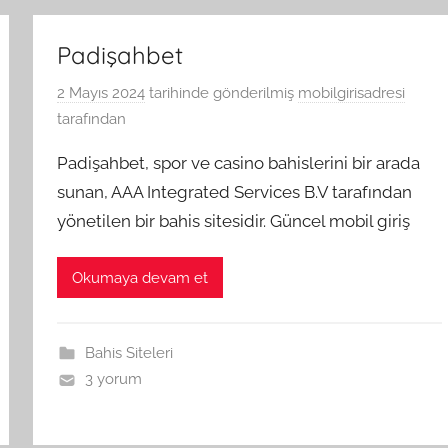
Padişahbet
2 Mayıs 2024
tarihinde gönderilmiş
mobilgirisadresi
tarafından
Padişahbet, spor ve casino bahislerini bir arada
sunan, AAA Integrated Services B.V tarafından
yönetilen bir bahis sitesidir. Güncel mobil giriş
Okumaya devam et
Bahis Siteleri
3 yorum