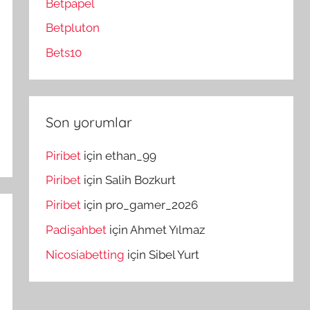
Betpapel
Betpluton
Bets10
Son yorumlar
Piribet
için
ethan_99
Piribet
için
Salih Bozkurt
Piribet
için
pro_gamer_2026
Padişahbet
için
Ahmet Yılmaz
Nicosiabetting
için
Sibel Yurt