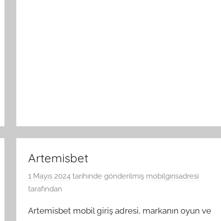
Artemisbet
1 Mayıs 2024
tarihinde gönderilmiş
mobilgirisadresi
tarafından
Artemisbet mobil giriş adresi, markanın oyun ve